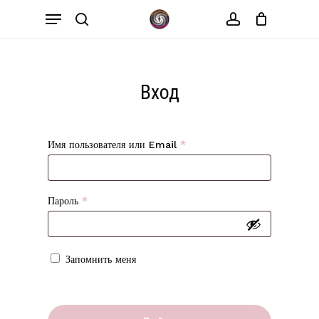
Skip
Menu
to
search
account
Close
Cart
Cart
main
content
Вход
Имя пользователя или Email
*
Пароль
*
Запомнить меня